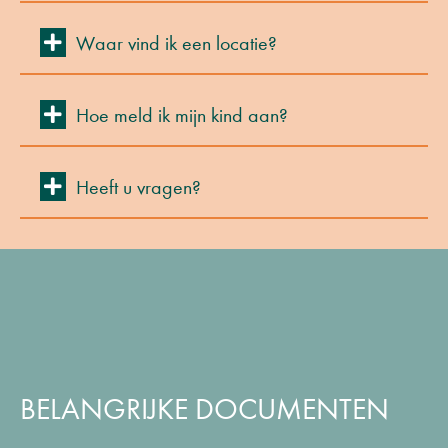
Uitbreiden
Waar vind ik een locatie?
Uitbreiden
Hoe meld ik mijn kind aan?
Uitbreiden
Heeft u vragen?
BELANGRIJKE DOCUMENTEN