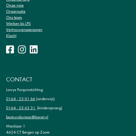
Onze visie
Organisatie
Ons team
Werken bij LPS
Vertrouwenspersonen
Klacht
CONTACT
Lowys Porquinstichting
0164 - 23 01 66
(onderwijs)
0164 - 25 63 31
(kinderopvang)
bestuursbureau@lpsnet.nl
Marslaan 1
4624 CT Bergen op Zoom