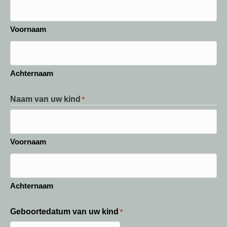
Voornaam
Achternaam
Naam van uw kind
*
Voornaam
Achternaam
Geboortedatum van uw kind
*