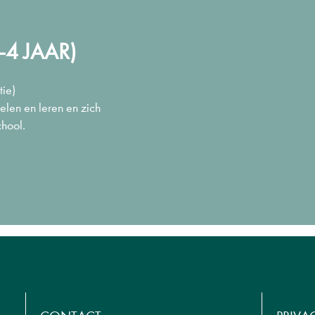
4 JAAR)
tie)
len en leren en zich
hool.