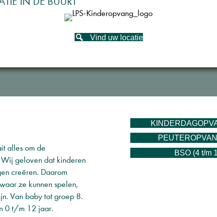
TIE IN DE BUURT
Vind uw locatie
KINDERDAGOPVAN
PEUTEROPVANG
it alles om de
BSO (4 t/m 
 Wij geloven dat kinderen
gen creëren. Daarom
waar ze kunnen spelen,
jn. Van baby tot groep 8.
 0 t/m 12 jaar.