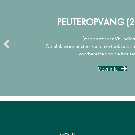
PEUTEROPVANG (2-
(met en zonder VE-indica
De plek waar peuters samen ontdekken, spe
voorbereiden op de basissc
Meer info