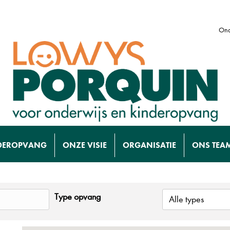
Ond
DEROPVANG
ONZE VISIE
ORGANISATIE
ONS TEA
Type opvang
Alle types