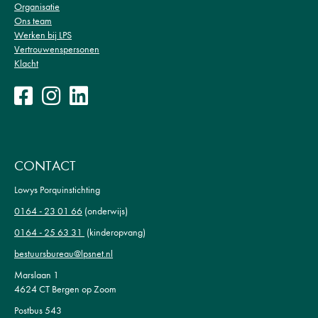
Organisatie
Ons team
Werken bij LPS
Vertrouwenspersonen
Klacht
CONTACT
Lowys Porquinstichting
0164 - 23 01 66
(onderwijs)
0164 - 25 63 31
(kinderopvang)
bestuursbureau@lpsnet.nl
Marslaan 1
4624 CT Bergen op Zoom
Postbus 543